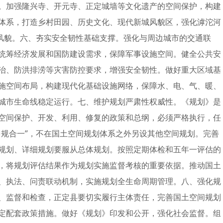
。加强隆兴寺、开元寺、正定城墙等文化遗产的空间保护，构建
体系，打造乡村田园、历史文化、现代新城风貌区，强化滹沱河
色风貌。六、夯实安全韧性基础支撑。强化与周边城市的交通联
统筹经济发展和国防建设需求，保障军事设施空间。健全公共安
治、防洪排涝等灾害防控要求，增强安全韧性。做好重大区域基
施空间布局，构建现代化基础设施网络，保障水、电、气、暖、
城市生命线稳定运行。七、维护规划严肃性权威性。《规划》是
空间保护、开发、利用、修复的政策和总纲，必须严格执行，任
多规合一”，不在国土空间规划体系之外另设其他空间规划。完善
规划、详细规划要服从总体规划。按照定期体检和五年一评估的
，将规划评估结果作为规划实施监督考核的重要依据。推动国土
、执法、问责联动机制，实施规划全生命周期管理。八、强化规
、监督和检查，正定县要切实履行主体责任，完善国土空间规划
定配套政策措施。做好《规划》印发和公开，强化社会监督。组