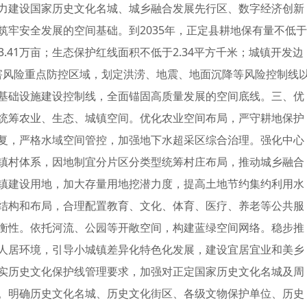
力建设国家历史文化名城、城乡融合发展先行区、数字经济创新
牢安全发展的空间基础。到2035年，正定县耕地保有量不低于
3.41万亩；生态保护红线面积不低于2.34平方千米；城镇开发边
灾害风险重点防控区域，划定洪涝、地震、地面沉降等风险控制线
基础设施建设控制线，全面锚固高质量发展的空间底线。三、优
统筹农业、生态、城镇空间。优化农业空间布局，严守耕地保护
复，严格水域空间管控，加强地下水超采区综合治理。强化中心
镇村体系，因地制宜分片区分类型统筹村庄布局，推动城乡融合
镇建设用地，加大存量用地挖潜力度，提高土地节约集约利用水
结构和布局，合理配置教育、文化、体育、医疗、养老等公共服
衡性。依托河流、公园等开敞空间，构建蓝绿空间网络。稳步推
人居环境，引导小城镇差异化特色化发展，建设宜居宜业和美乡
实历史文化保护线管理要求，加强对正定国家历史文化名城及周
。明确历史文化名城、历史文化街区、各级文物保护单位、历史