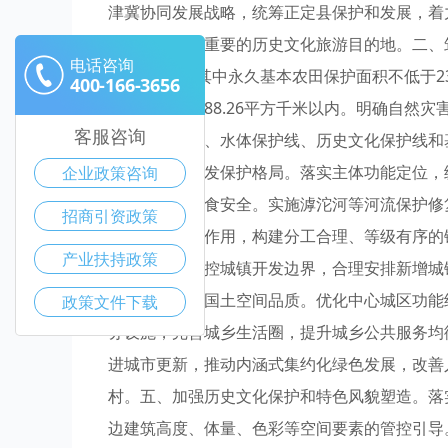
津冀协同发展战略，统筹正定县保护和发展，着
发展试验区、重要的历史文化旅游目的地。二、筑
电话咨询
32.48万亩，其中永久基本农田保护面积不低于2
400-166-3656
界面积控制在88.26平方千米以内。明确自然
客服咨询
及绿地系统线、水体保护线、历史文化保护线和
化国土空间开发保护格局。落实主体功能定位，
企业政策咨询
红线，确保粮食安全。实施滹沱河等河流保护修
招商引资政策
城区辐射带动作用，构建分工合理、等级有序的
产业扶持政策
发展。严格管控城镇开发边界，合理安排新增城
平。四、提升国土空间品质。优化中心城区功能
政策文件下载
务设施，完善城乡生活圈，提升城乡公共服务均
进城市更新，推动内涵式集约化绿色发展，改善
村。五、加强历史文化保护和特色风貌塑造。落
边建筑高度、体量、色彩等空间要素的管控引导