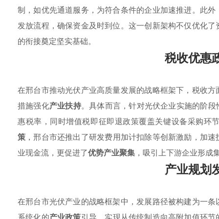
制，如优先通道服务，为符合条件的企业加速推进。此外
发放流程，确保资金及时到位。这一创新架构不仅优化了
的衔接奠定坚实基础。
税收优惠
在邢台市推动光伏产业高质量发展的战略框架下，税收方
措施强化
产业扶持
。具体而言，针对光伏企业实施的阶段
惠税率，同时增值税即征即退政策覆盖关键设备采购环
策
，邢台市还推出了研发费用加计扣除等创新激励，加速
业现金流，更促进了
优势产业聚集
，吸引上下游企业形成
产业规划
在邢台市光伏产业的战略框架中，发展路径被构建为一条
系统化的
产业政策
引导，实现从传统制造向高附加值环节